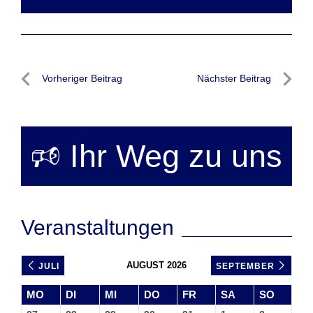
Beitragsnavigation
Vorheriger Beitrag
Nächster Beitrag
Vorheriger
Nächste
Beitrag
Beitrag
🕫 Ihr Weg zu uns
Veranstaltungen
AUGUST 2026
JULI
SEPTEMBER
MO
DI
MI
DO
FR
SA
SO