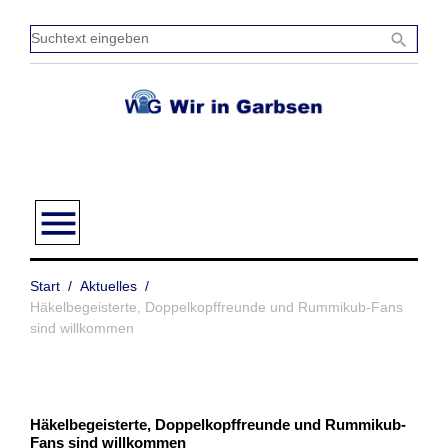
Zum
Inhalt
Sucht
search
springen
einge
menu
Start
/
Aktuelles
/
Häkelbegeisterte, Doppelkopffreunde und Rummikub-Fans
sind willkommen
Häkelbegeisterte, Doppelkopffreunde und Rummikub-
Fans sind willkommen