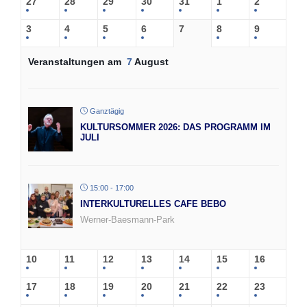
27
28
29
30
31
1
2
3
4
5
6
7
8
9
Veranstaltungen am
7
August
Ganztägig
KULTURSOMMER 2026: DAS PROGRAMM IM
JULI
15:00 - 17:00
INTERKULTURELLES CAFE BEBO
Werner-Baesmann-Park
10
11
12
13
14
15
16
17
18
19
20
21
22
23