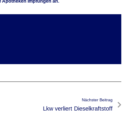
ge Apotheken Impfungen an.
Nächster Beitrag
Nächster
Lkw verliert Dieselkraftstoff
Beitrag