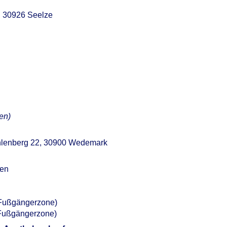
1, 30926 Seelze
en)
ühlenberg 22, 30900 Wedemark
sen
 (Fußgängerzone)
(Fußgängerzone)