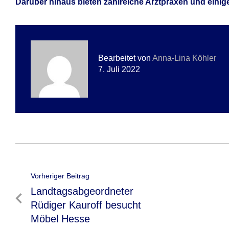
Darüber hinaus bieten zahlreiche Arztpraxen und eini
Bearbeitet von
Anna-Lina Köhler
7. Juli 2022
Beitragsnavigation
Vorheriger Beitrag
Vorheriger
Landtagsabgeordneter
Beitrag
Rüdiger Kauroff besucht
Möbel Hesse