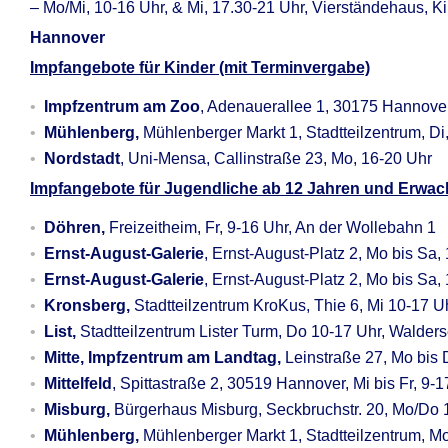
– Mo/Mi, 10-16 Uhr, & Mi, 17.30-21 Uhr, Vierständehaus, K
Hannover
Impfangebote für Kinder (mit Terminvergabe)
Impfzentrum am Zoo
, Adenauerallee 1, 30175 Hannover
Mühlenberg,
Mühlenberger Markt 1, Stadtteilzentrum, Di
Nordstadt
, Uni-Mensa, Callinstraße 23, Mo, 16-20 Uhr
Impfangebote für Jugendliche ab 12 Jahren und Erwa
Döhren,
Freizeitheim, Fr, 9-16 Uhr, An der Wollebahn 1
Ernst-August-Galerie
, Ernst-August-Platz 2, Mo bis Sa,
Ernst-August-Galerie
, Ernst-August-Platz 2, Mo bis Sa
Kronsberg,
Stadtteilzentrum KroKus, Thie 6, Mi 10-17 U
List,
Stadtteilzentrum Lister Turm, Do 10-17 Uhr, Walder
Mitte, Impfzentrum am Landtag,
Leinstraße 27, Mo bis 
Mittelfeld
, Spittastraße 2, 30519 Hannover, Mi bis Fr, 9-1
Misburg,
Bürgerhaus Misburg, Seckbruchstr. 20, Mo/Do 
Mühlenberg,
Mühlenberger Markt 1, Stadtteilzentrum, M