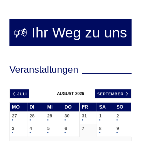
🕫 Ihr Weg zu uns
Veranstaltungen
AUGUST 2026
JULI
SEPTEMBER
MO
DI
MI
DO
FR
SA
SO
27
28
29
30
31
1
2
3
4
5
6
7
8
9