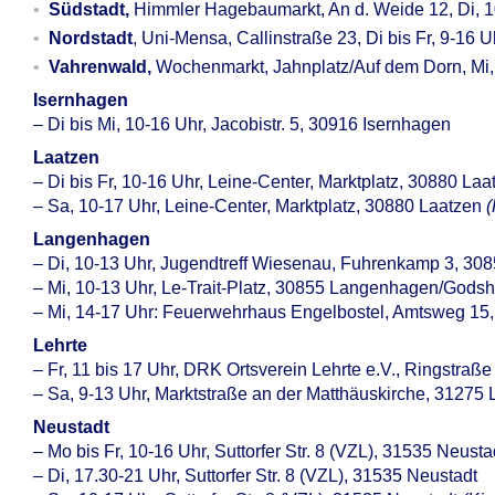
Südstadt,
Himmler Hagebaumarkt, An d. Weide 12, Di, 
Nordstadt
, Uni-Mensa, Callinstraße 23, Di bis Fr, 9-16 
Vahrenwald,
Wochenmarkt, Jahnplatz/Auf dem Dorn, Mi,
Isernhagen
– Di bis Mi, 10-16 Uhr, Jacobistr. 5, 30916 Isernhagen
Laatzen
– Di bis Fr, 10-16 Uhr, Leine-Center, Marktplatz, 30880 Laa
– Sa, 10-17 Uhr, Leine-Center, Marktplatz, 30880 Laatzen
(
Langenhagen
– Di, 10-13 Uhr, Jugendtreff Wiesenau, Fuhrenkamp 3, 3
– Mi, 10-13 Uhr, Le-Trait-Platz, 30855 Langenhagen/Gods
– Mi, 14-17 Uhr: Feuerwehrhaus Engelbostel, Amtsweg 1
Lehrte
– Fr, 11 bis 17 Uhr, DRK Ortsverein Lehrte e.V., Ringstraße
– Sa, 9-13 Uhr, Marktstraße an der Matthäuskirche, 31275 
Neustadt
– Mo bis Fr, 10-16 Uhr, Suttorfer Str. 8 (VZL), 31535 Neusta
– Di, 17.30-21 Uhr, Suttorfer Str. 8 (VZL), 31535 Neustadt