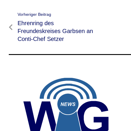
Beitragsnavigation
Vorheriger Beitrag
Vorheriger
Ehrenring des
Beitrag
Freundeskreises Garbsen an
Conti-Chef Setzer