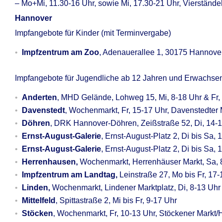
– Mo+Mi, 11.30-16 Uhr, sowie Mi, 17.30-21 Uhr, Vierständ
Hannover
Impfangebote für Kinder (mit Terminvergabe)
Impfzentrum am Zoo
, Adenauerallee 1, 30175 Hannove
Impfangebote für Jugendliche ab 12 Jahren und Erwachse
Anderten
, MHD Gelände, Lohweg 15, Mi, 8-18 Uhr & Fr,
Davenstedt
, Wochenmarkt, Fr, 15-17 Uhr, Davenstedter
Döhren
, DRK Hannover-Döhren, Zeißstraße 52, Di, 14-
Ernst-August-Galerie
, Ernst-August-Platz 2, Di bis Sa, 
Ernst-August-Galerie
, Ernst-August-Platz 2, Di bis Sa,
Herrenhausen,
Wochenmarkt, Herrenhäuser Markt, Sa, 
Impfzentrum am Landtag,
Leinstraße 27, Mo bis Fr, 17
Linden,
Wochenmarkt, Lindener Marktplatz, Di, 8-13 Uhr
Mittelfeld
, Spittastraße 2, Mi bis Fr, 9-17 Uhr
Stöcken
, Wochenmarkt, Fr, 10-13 Uhr, Stöckener Markt/