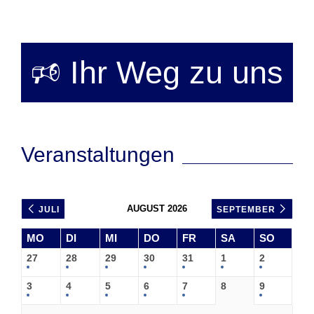
🕫 Ihr Weg zu uns
Veranstaltungen
AUGUST 2026
JULI
SEPTEMBER
MO
DI
MI
DO
FR
SA
SO
27
28
29
30
31
1
2
3
4
5
6
7
8
9