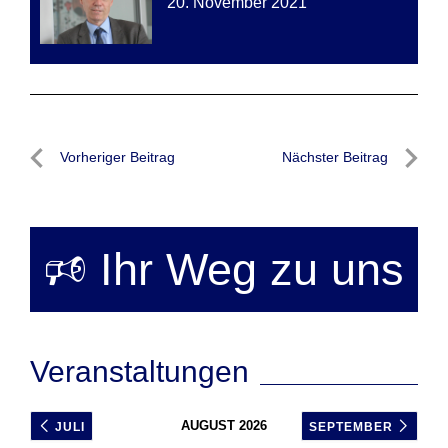
20. November 2021
Beitragsnavigation
Vorheriger Beitrag
Nächster Beitrag
Vorheriger
Nächste
Beitrag
Beitrag
🕫 Ihr Weg zu uns
Veranstaltungen
AUGUST 2026
JULI
SEPTEMBER