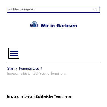
Zum
Inhalt
Sucht
search
springen
einge
menu
Start
/
Kommunales
/
Impteams bieten Zahlreiche Termine an
Impteams bieten Zahlreiche Termine an