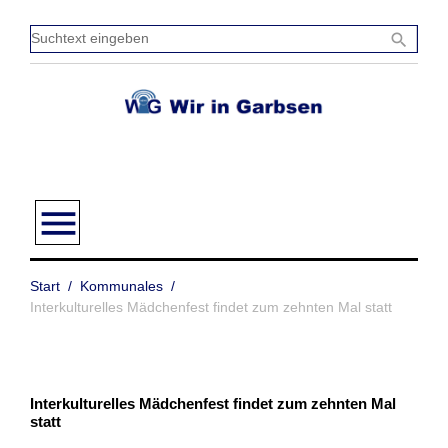
Zum
Inhalt
Sucht
search
springen
einge
menu
Start
/
Kommunales
/
Interkulturelles Mädchenfest findet zum zehnten Mal statt
Interkulturelles Mädchenfest findet zum zehnten Mal
statt