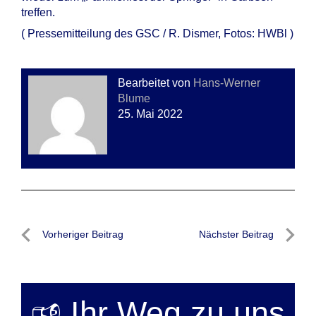
treffen.
( Pressemitteilung des GSC / R. Dismer, Fotos: HWBl )
Bearbeitet von
Hans-Werner
Blume
25. Mai 2022
Beitragsnavigation
Vorheriger Beitrag
Nächster Beitrag
Vorheriger
Nächste
Beitrag
Beitrag
🕫 Ihr Weg zu uns