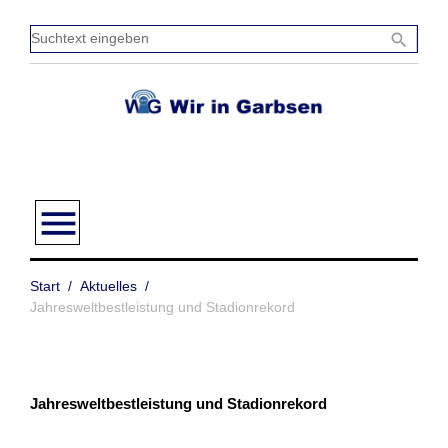
Zum
Inhalt
Sucht
search
springen
einge
menu
Start
/
Aktuelles
/
Jahresweltbestleistung und Stadionrekord
Jahresweltbestleistung und Stadionrekord