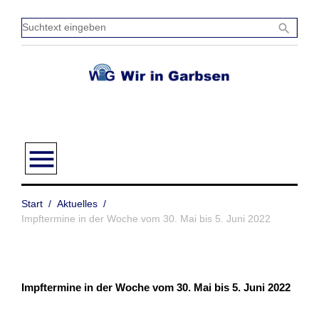
Zum
Inhalt
Sucht
search
springen
einge
menu
Start
/
Aktuelles
/
Impftermine in der Woche vom 30. Mai bis 5. Juni 2022
Impftermine in der Woche vom 30. Mai bis 5. Juni 2022