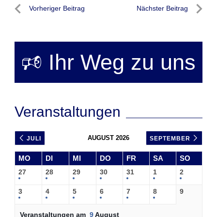
Beitragsnavigation
Vorheriger Beitrag
Nächster Beitrag
Vorheriger
Nächste
Beitrag
Beitrag
🕫 Ihr Weg zu uns
Veranstaltungen
AUGUST 2026
JULI
SEPTEMBER
MO
DI
MI
DO
FR
SA
SO
27
28
29
30
31
1
2
3
4
5
6
7
8
9
Veranstaltungen am
9
August