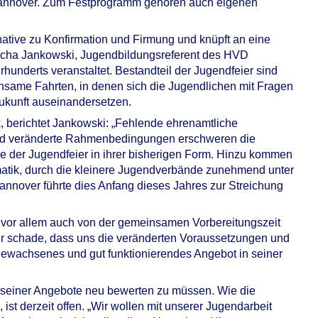
Hannover. Zum Festprogramm gehören auch eigenen
rnative zu Konfirmation und Firmung und knüpft an eine
 Sascha Jankowski, Jugendbildungsreferent des HVD
hunderts veranstaltet. Bestandteil der Jugendfeier sind
ame Fahrten, in denen sich die Jugendlichen mit Fragen
ukunft auseinandersetzen.
 berichtet Jankowski: „Fehlende ehrenamtliche
und veränderte Rahmenbedingungen erschweren die
e der Jugendfeier in ihrer bisherigen Form. Hinzu kommen
atik, durch die kleinere Jugendverbände zunehmend unter
annover führte dies Anfang dieses Jahres zur Streichung
rn vor allem auch von der gemeinsamen Vorbereitungszeit
hr schade, dass uns die veränderten Voraussetzungen und
ewachsenes und gut funktionierendes Angebot in seiner
g seiner Angebote neu bewerten zu müssen. Wie die
ist derzeit offen. „Wir wollen mit unserer Jugendarbeit