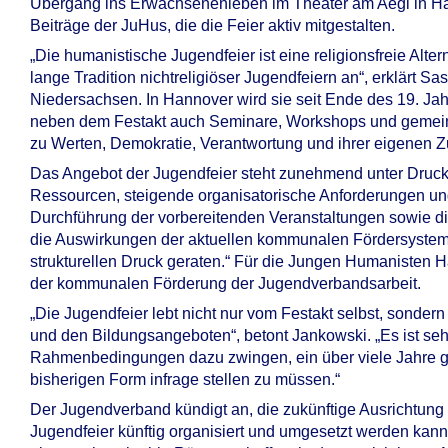
Übergang ins Erwachsenenleben im Theater am Aegi in 
Beiträge der JuHus, die die Feier aktiv mitgestalten.
„Die humanistische Jugendfeier ist eine religionsfreie Alte
lange Tradition nichtreligiöser Jugendfeiern an“, erklärt
Niedersachsen. In Hannover wird sie seit Ende des 19. Jahr
neben dem Festakt auch Seminare, Workshops und gemeins
zu Werten, Demokratie, Verantwortung und ihrer eigenen Z
Das Angebot der Jugendfeier steht zunehmend unter Druck,
Ressourcen, steigende organisatorische Anforderungen 
Durchführung der vorbereitenden Veranstaltungen sowie di
die Auswirkungen der aktuellen kommunalen Fördersystem
strukturellen Druck geraten.“ Für die Jungen Humanisten H
der kommunalen Förderung der Jugendverbandsarbeit.
„Die Jugendfeier lebt nicht nur vom Festakt selbst, sonde
und den Bildungsangeboten“, betont Jankowski. „Es ist se
Rahmenbedingungen dazu zwingen, ein über viele Jahre g
bisherigen Form infrage stellen zu müssen.“
Der Jugendverband kündigt an, die zukünftige Ausrichtun
Jugendfeier künftig organisiert und umgesetzt werden kann, 