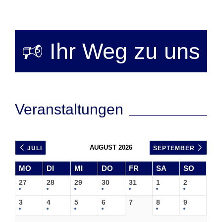
🕫 Ihr Weg zu uns
Veranstaltungen
AUGUST 2026
JULI
SEPTEMBER
MO
DI
MI
DO
FR
SA
SO
27
28
29
30
31
1
2
3
4
5
6
7
8
9