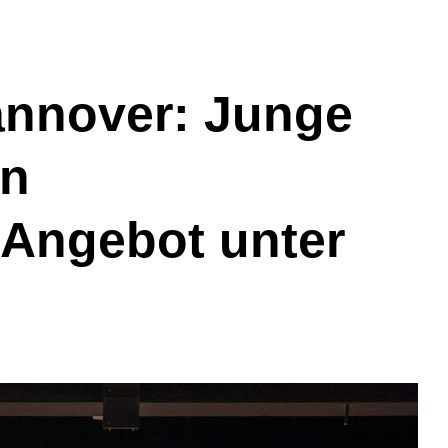
annover: Junge
en
s Angebot unter