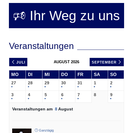
🕫 Ihr Weg zu uns
Veranstaltungen
AUGUST 2026
JULI
SEPTEMBER
MO
DI
MI
DO
FR
SA
SO
27
28
29
30
31
1
2
3
4
5
6
7
8
9
Veranstaltungen am
8
August
Ganztägig