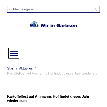
Zum
Inhalt
Sucht
search
springen
einge
menu
Start
/
Aktuelles
/
Kartoffelfest auf Ammanns Hof findet dieses Jahr wieder statt
Kartoffelfest auf Ammanns Hof findet dieses Jahr
wieder statt