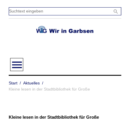
Zum
Inhalt
Sucht
search
springen
einge
menu
Start
/
Aktuelles
/
Kleine lesen in der Stadtbibliothek für Große
Kleine lesen in der Stadtbibliothek für Große