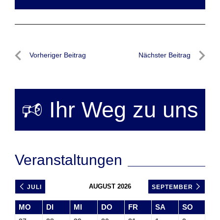
Beitragsnavigation
Vorheriger Beitrag
Nächster Beitrag
Vorheriger
Nächste
Beitrag
Beitrag
🕫 Ihr Weg zu uns
Veranstaltungen
AUGUST 2026
JULI
SEPTEMBER
MO
DI
MI
DO
FR
SA
SO