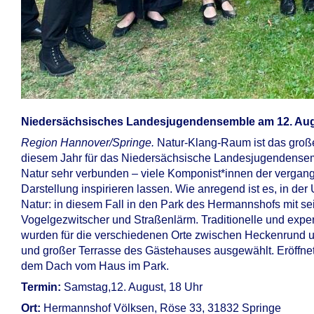
Niedersächsisches Landesjugendensemble am 12. Au
Region Hannover/Springe.
Natur-Klang-Raum ist das große
diesem Jahr für das Niedersächsische Landesjugendensemb
Natur sehr verbunden – viele Komponist*innen der vergang
Darstellung inspirieren lassen. Wie anregend ist es, in d
Natur: in diesem Fall in den Park des Hermannshofs mit 
Vogelgezwitscher und Straßenlärm. Traditionelle und expe
wurden für die verschiedenen Orte zwischen Heckenrund 
und großer Terrasse des Gästehauses ausgewählt. Eröffnet
dem Dach vom Haus im Park.
Termin:
Samstag,12. August, 18 Uhr
Ort:
Hermannshof Völksen, Röse 33, 31832 Springe