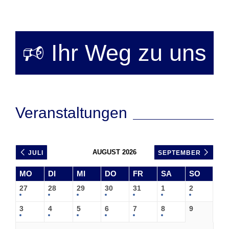
🕫 Ihr Weg zu uns
Veranstaltungen
AUGUST 2026
JULI
SEPTEMBER
MO
DI
MI
DO
FR
SA
SO
27
28
29
30
31
1
2
3
4
5
6
7
8
9