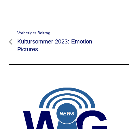
Beitragsnavigation
Vorheriger Beitrag
Vorheriger
Kultursommer 2023: Emotion
Beitrag
Pictures