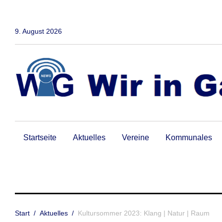
Zum
Inhalt
springen
9. August 2026
Startseite
Aktuelles
Vereine
Kommunales
Start
/
Aktuelles
/
Kultursommer 2023: Klang | Natur | Raum