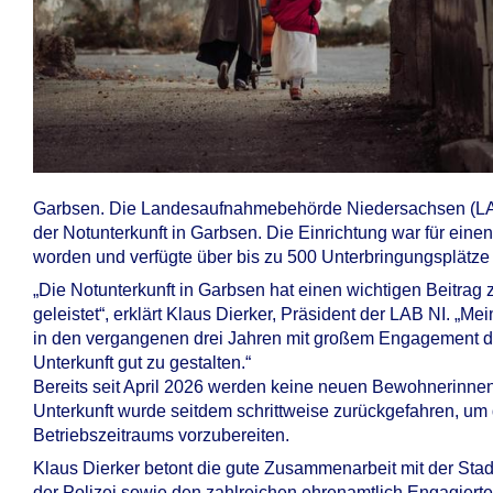
Garbsen. Die Landesaufnahmebehörde Niedersachsen (LAB 
der Notunterkunft in Garbsen. Die Einrichtung war für einen
worden und verfügte über bis zu 500 Unterbringungsplätze 
„Die Notunterkunft in Garbsen hat einen wichtigen Beitrag
geleistet“, erklärt Klaus Dierker, Präsident der LAB NI. „Me
in den vergangenen drei Jahren mit großem Engagement d
Unterkunft gut zu gestalten.“
Bereits seit April 2026 werden keine neuen Bewohnerinn
Unterkunft wurde seitdem schrittweise zurückgefahren, u
Betriebszeitraums vorzubereiten.
Klaus Dierker betont die gute Zusammenarbeit mit der Stad
der Polizei sowie den zahlreichen ehrenamtlich Engagierte