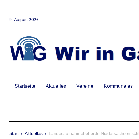
Zum
Inhalt
springen
9. August 2026
Startseite
Aktuelles
Vereine
Kommunales
Start
/
Aktuelles
/
Landesaufnahmebehörde Niedersachsen schli