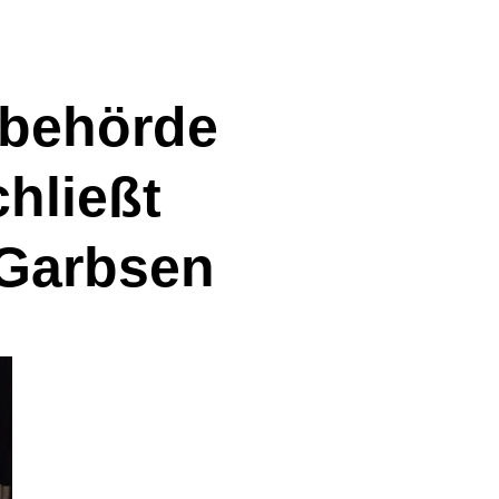
behörde
hließt
 Garbsen