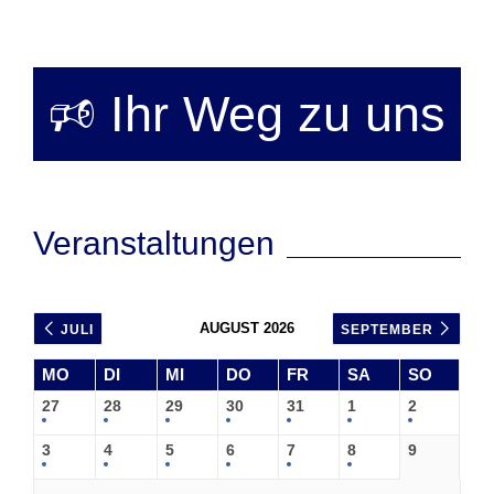
🕫 Ihr Weg zu uns
Veranstaltungen
AUGUST 2026
JULI
SEPTEMBER
MO
DI
MI
DO
FR
SA
SO
27
28
29
30
31
1
2
3
4
5
6
7
8
9