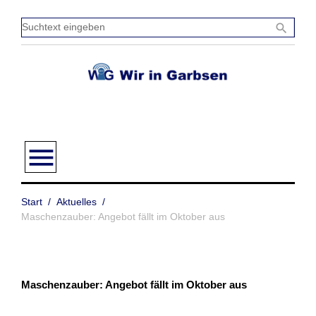
Zum
Inhalt
Sucht
search
springen
einge
menu
Start
/
Aktuelles
/
Maschenzauber: Angebot fällt im Oktober aus
Maschenzauber: Angebot fällt im Oktober aus