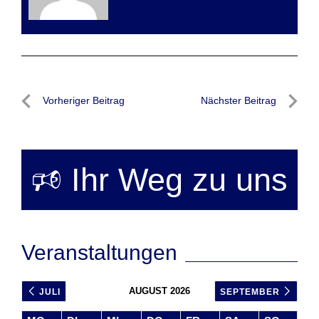
Beitragsnavigation
Vorheriger Beitrag
Nächster Beitrag
Vorheriger
Nächste
Beitrag
Beitrag
🕫 Ihr Weg zu uns
Veranstaltungen
AUGUST 2026
JULI
SEPTEMBER