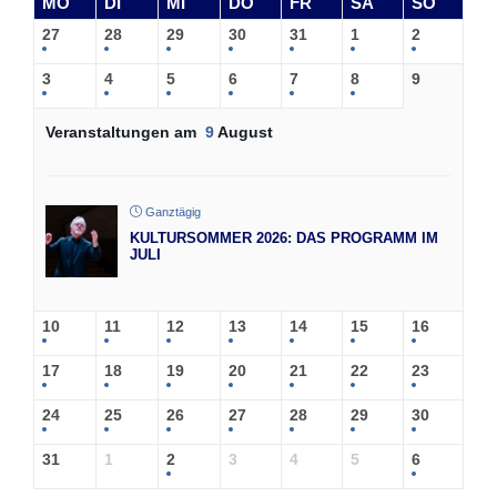
MO
DI
MI
DO
FR
SA
SO
27
28
29
30
31
1
2
3
4
5
6
7
8
9
Veranstaltungen am
9
August
Ganztägig
KULTURSOMMER 2026: DAS PROGRAMM IM
JULI
10
11
12
13
14
15
16
17
18
19
20
21
22
23
24
25
26
27
28
29
30
31
1
2
3
4
5
6