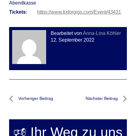
Abendkasse
Tickets:
https://www.tixforgigs.com/Event/43431
Bearbeitet von
Anna-Lina Köhler
12. September 2022
Beitragsnavigation
Vorheriger Beitrag
Nächster Beitrag
Vorheriger
Nächste
Beitrag
Beitrag
🕫 Ihr Weg zu uns