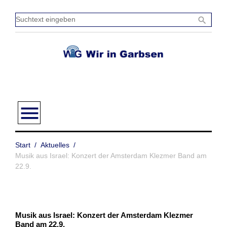
Zum
Inhalt
Sucht
search
springen
einge
menu
Start
/
Aktuelles
/
Musik aus Israel: Konzert der Amsterdam Klezmer Band am
22.9.
Musik aus Israel: Konzert der Amsterdam Klezmer
Band am 22.9.