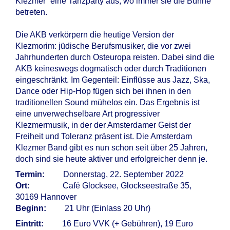
Klezmer“ eine Tanzparty aus, wo immer sie die Bühne
betreten.
Die AKB verkörpern die heutige Version der
Klezmorim: jüdische Berufsmusiker, die vor zwei
Jahrhunderten durch Osteuropa reisten. Dabei sind die
AKB keineswegs dogmatisch oder durch Traditionen
eingeschränkt. Im Gegenteil: Einflüsse aus Jazz, Ska,
Dance oder Hip-Hop fügen sich bei ihnen in den
traditionellen Sound mühelos ein. Das Ergebnis ist
eine unverwechselbare Art progressiver
Klezmermusik, in der der Amsterdamer Geist der
Freiheit und Toleranz präsent ist. Die Amsterdam
Klezmer Band gibt es nun schon seit über 25 Jahren,
doch sind sie heute aktiver und erfolgreicher denn je.
Termin:
Donnerstag, 22. September 2022
Ort:
Café Glocksee, Glockseestraße 35,
30169 Hannover
Beginn:
21 Uhr (Einlass 20 Uhr)
Eintritt:
16 Euro VVK (+ Gebühren), 19 Euro