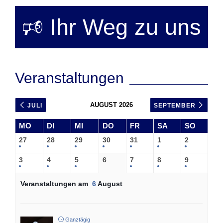
🕫 Ihr Weg zu uns
Veranstaltungen
AUGUST 2026
JULI
SEPTEMBER
MO
DI
MI
DO
FR
SA
SO
27
28
29
30
31
1
2
3
4
5
6
7
8
9
Veranstaltungen am
6
August
Ganztägig