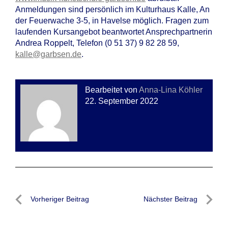
Anmeldungen sind persönlich im Kulturhaus Kalle, An
der Feuerwache 3-5, in Havelse möglich. Fragen zum
laufenden Kursangebot beantwortet Ansprechpartnerin
Andrea Roppelt, Telefon (0 51 37) 9 82 28 59,
kalle@garbsen.de
.
Bearbeitet von
Anna-Lina Köhler
22. September 2022
Beitragsnavigation
Vorheriger Beitrag
Nächster Beitrag
Vorheriger
Nächste
Beitrag
Beitrag