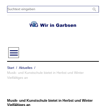
Zum
Inhalt
Sucht
search
springen
einge
menu
Start
/
Aktuelles
/
Musik- und Kunstschule bietet in Herbst und Winter
Vielfältiges an
Musik- und Kunstschule bietet in Herbst und Winter
Vielfältiges an