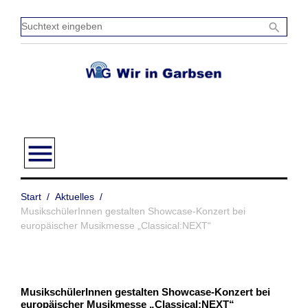
Zum
Inhalt
Sucht
search
springen
einge
menu
Start
/
Aktuelles
/
MusikschülerInnen gestalten Showcase-Konzert bei
europäischer Musikmesse „Classical:NEXT“
MusikschülerInnen gestalten Showcase-Konzert bei
europäischer Musikmesse „Classical:NEXT“