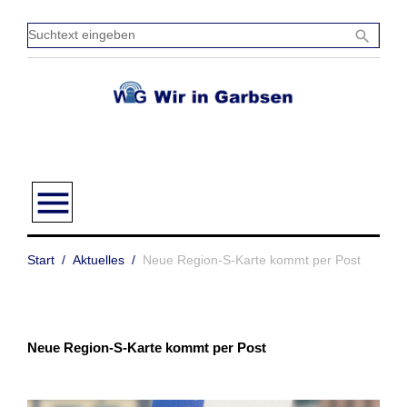
Zum
Inhalt
Sucht
search
springen
einge
menu
Start
/
Aktuelles
/
Neue Region-S-Karte kommt per Post
Neue Region-S-Karte kommt per Post