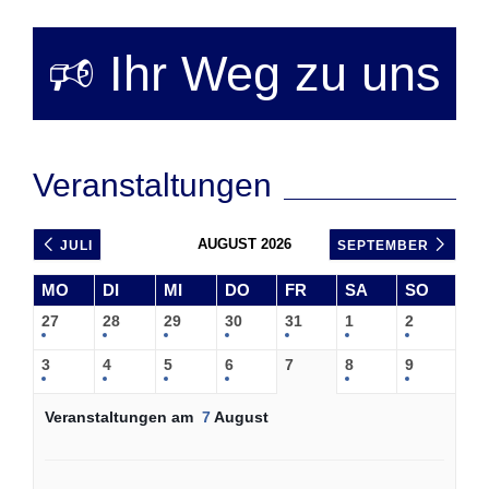
Beitrag
Beitrag
🕫 Ihr Weg zu uns
Veranstaltungen
AUGUST 2026
JULI
SEPTEMBER
MO
DI
MI
DO
FR
SA
SO
27
28
29
30
31
1
2
3
4
5
6
7
8
9
Veranstaltungen am
7
August