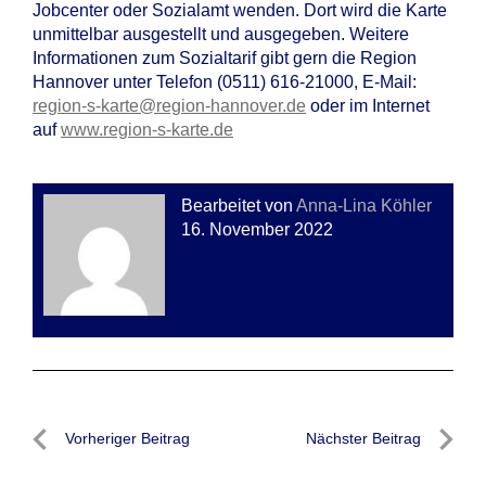
Jobcenter oder Sozialamt wenden. Dort wird die Karte
unmittelbar ausgestellt und ausgegeben. Weitere
Informationen zum Sozialtarif gibt gern die Region
Hannover unter Telefon (0511) 616-21000, E-Mail:
region-s-karte@region-hannover.de
oder im Internet
auf
www.region-s-karte.de
Bearbeitet von
Anna-Lina Köhler
16. November 2022
Beitragsnavigation
Vorheriger Beitrag
Nächster Beitrag
Vorheriger
Nächste