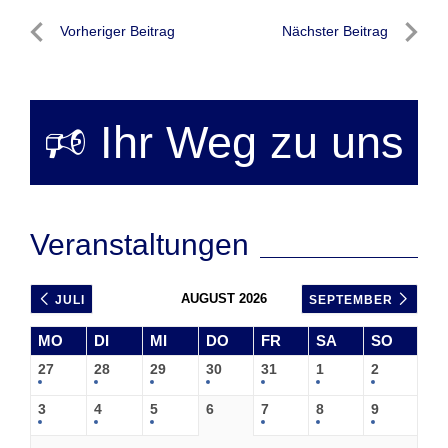
Beitragsnavigation
Vorheriger Beitrag
Nächster Beitrag
Vorheriger
Nächste
Beitrag
Beitrag
🕫 Ihr Weg zu uns
Veranstaltungen
AUGUST 2026
JULI
SEPTEMBER
MO
DI
MI
DO
FR
SA
SO
27
28
29
30
31
1
2
3
4
5
6
7
8
9