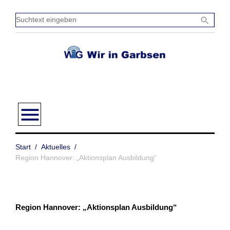
Zum
Inhalt
Sucht
search
springen
einge
menu
Start
/
Aktuelles
/
Region Hannover: „Aktionsplan Ausbildung“
Region Hannover: „Aktionsplan Ausbildung“