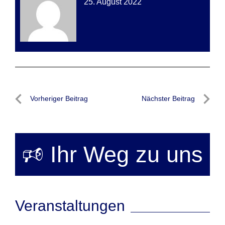
25. August 2022
Beitragsnavigation
Vorheriger Beitrag
Nächster Beitrag
Vorheriger
Nächste
Beitrag
Beitrag
🕫 Ihr Weg zu uns
Veranstaltungen