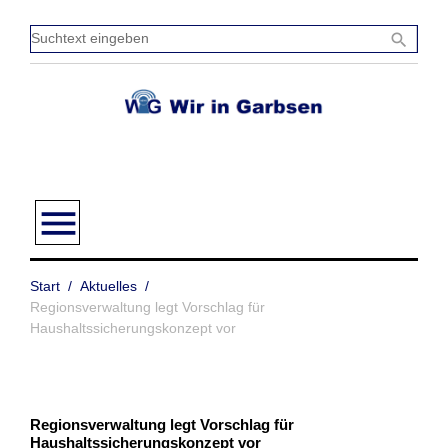
Zum
Inhalt
Sucht
search
springen
einge
menu
Start
/
Aktuelles
/
Regionsverwaltung legt Vorschlag für
Haushaltssicherungskonzept vor
Regionsverwaltung legt Vorschlag für
Haushaltssicherungskonzept vor