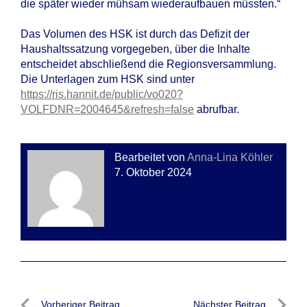
die später wieder mühsam wiederaufbauen müssten.“
Das Volumen des HSK ist durch das Defizit der
Haushaltssatzung vorgegeben, über die Inhalte
entscheidet abschließend die Regionsversammlung.
Die Unterlagen zum HSK sind unter
https://ris.hannit.de/public/vo020?
VOLFDNR=2004645&refresh=false
abrufbar.
Bearbeitet von
Anna-Lina Köhler
7. Oktober 2024
Vorheriger Beitrag
Nächster Beitrag