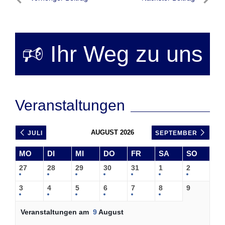
Beitragsnavigation
Vorheriger
Nächste
Beitrag
Beitrag
🕫 Ihr Weg zu uns
Veranstaltungen
AUGUST 2026
JULI
SEPTEMBER
MO
DI
MI
DO
FR
SA
SO
27
28
29
30
31
1
2
3
4
5
6
7
8
9
Veranstaltungen am
9
August