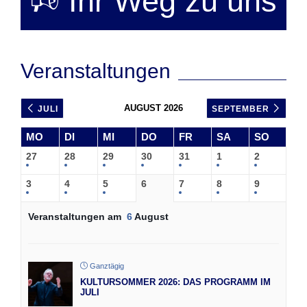
🕫 Ihr Weg zu uns
Veranstaltungen
AUGUST 2026
JULI
SEPTEMBER
MO
DI
MI
DO
FR
SA
SO
27
28
29
30
31
1
2
3
4
5
6
7
8
9
Veranstaltungen am
6
August
Ganztägig
KULTURSOMMER 2026: DAS PROGRAMM IM
JULI