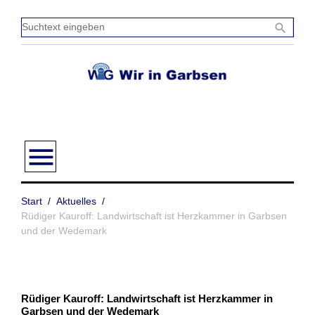
Zum
Inhalt
Sucht
search
springen
einge
menu
Start
/
Aktuelles
/
Rüdiger Kauroff: Landwirtschaft ist Herzkammer in Garbsen
und der Wedemark
Rüdiger Kauroff: Landwirtschaft ist Herzkammer in
Garbsen und der Wedemark