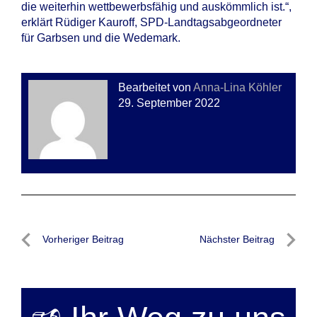
die weiterhin wettbewerbsfähig und auskömmlich ist.“,
erklärt Rüdiger Kauroff, SPD-Landtagsabgeordneter
für Garbsen und die Wedemark.
Bearbeitet von
Anna-Lina Köhler
29. September 2022
Beitragsnavigation
Vorheriger Beitrag
Nächster Beitrag
Vorheriger
Nächste
Beitrag
Beitrag