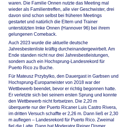
waren. Die Familie Onnen nutzte das Meeting mal
wieder als Familientreffen, alle vier Geschwister, drei
davon sind schon selbst bei früheren Meetings
gestartet und natürlich die Eltern und Trainer
unterstützten Imke Onnen (Hannover 96) bei ihrem
gelungenen Comeback.
Auch 2023 wurde die aktuelle deutsche
Jahresbestenliste kräftig durcheinandergewirbelt. Am
Ende standen nicht nur drei Jahresbestleistungen,
sondern auch ein Hochsprung-Landesrekord für
Puerto Rico zu Buche.
Für Mateusz Przybylko, den Dauergast in Garbsen und
Hochsprung-Europameister von 2018 war der
Wettbewerb beendet, bevor er richtig begonnen hatte.
Er verletzte sich bei seinem ersten Sprung und konnte
den Wettbewerb nicht fortsetzen. Die 2,20 m
überquerte nur der Puerto Ricaner Luis Castro Rivera,
im dritten Versuch schaffte er 2,26 m. Dann ließ er 2,30
m auflegen – Landesrekord für Puerto Rico. Zweimal
fiel die Latte. Dann bat Moderator Reiner Dismer