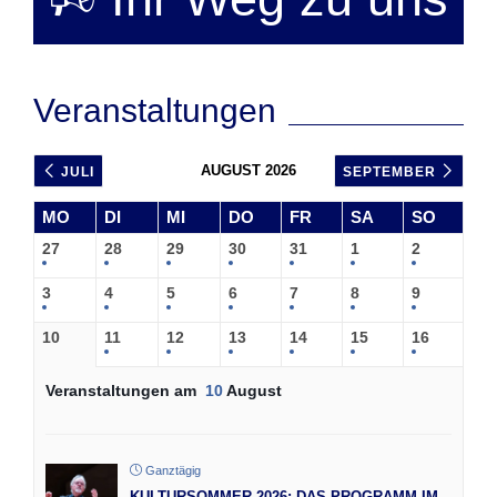
Veranstaltungen
AUGUST 2026
JULI
SEPTEMBER
MO
DI
MI
DO
FR
SA
SO
27
28
29
30
31
1
2
3
4
5
6
7
8
9
10
11
12
13
14
15
16
Veranstaltungen am
10
August
Ganztägig
KULTURSOMMER 2026: DAS PROGRAMM IM