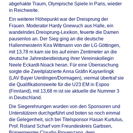
abgehakte Traum, Olympische Spiele in Paris, wieder
in Reichweite.
Ein weiterer Höhepunkt war der Dreisprung der
Frauen. Moderator Hardy Gnewuch aus Halle, ein
wandelndes Dreisprung-Lexikon, feuerte die Damen
pausenlos an. Der Sieg ging an die deutsche
Hallenmeisterin Kira Wittmann von der LG Göttingen,
mit 13,78 m kam sie bis auf einen Zentimeter an die
deutsche Jahresbestleistung ihrer Vereinskollegin
Neele Eckardt-Noack heran. Für eine Überraschung
sorgte die Zweitplatzierte Anna Gräfin Kayserlingk
(LAV Bayer Uerdingen/Dormagen), viermal übertraf sie
die Qualifikationsweite für die U23 EM in Espoo
(Finnland), mit 13,68 m ist sie aktuelle die Nummer 3
in Deutschland.
Die Siegerehrungen wurden von den Sponsoren und
Unterstützern durchgeführt und boten so noch einmal
die Gelegenheit, sich bei Titelsponsor Hasan Kurtulus,
Prof. Roland Scharf vom Freundeskreis Garbsen,
Bürgermeister Claudio Provenzano, dem