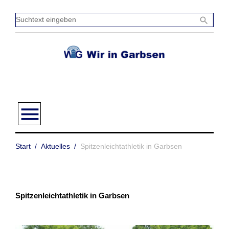
Zum
Inhalt
Sucht
search
springen
einge
menu
Start
/
Aktuelles
/
Spitzenleichtathletik in Garbsen
Spitzenleichtathletik in Garbsen