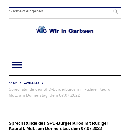
Zum
Inhalt
Sucht
search
springen
einge
menu
Start
/
Aktuelles
/
Sprechstunde des SPD-Bürgerbüros mit Rüdiger Kauroff,
MdL, am Donnerstag, dem 07.07.2022
Sprechstunde des SPD-Bürgerbüros mit Rüdiger
Kauroff, MdL, am Donnerstag, dem 07.07.2022