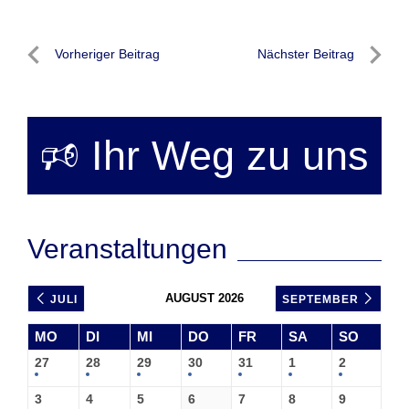
Beitragsnavigation
Vorheriger Beitrag
Nächster Beitrag
Vorheriger
Nächste
Beitrag
Beitrag
🕫 Ihr Weg zu uns
Veranstaltungen
AUGUST 2026
JULI
SEPTEMBER
MO
DI
MI
DO
FR
SA
SO
27
28
29
30
31
1
2
3
4
5
6
7
8
9