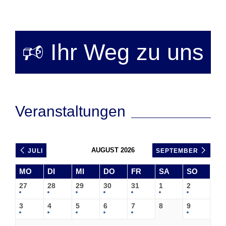
🕫 Ihr Weg zu uns
Veranstaltungen
AUGUST 2026
JULI
SEPTEMBER
MO
DI
MI
DO
FR
SA
SO
27
28
29
30
31
1
2
3
4
5
6
7
8
9