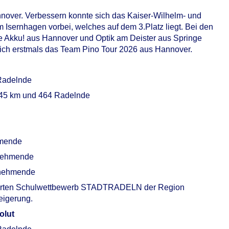
over. Verbessern konnte sich das Kaiser-Wilhelm- und
ernhagen vorbei, welches auf dem 3.Platz liegt. Bei den
e Akku! aus Hannover und Optik am Deister aus Springe
t sich erstmals das Team Pino Tour 2026 aus Hannover.
 Radelnde
645 km und 464 Radelnde
hmende
lnehmende
ilnehmende
derten Schulwettbewerb STADTRADELN der Region
eigerung.
olut