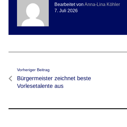
Bearbeitet von
Anna-Lina Köhler
7. Juli 2026
Beitragsnavigation
Vorheriger Beitrag
Vorheriger
Bürgermeister zeichnet beste
Beitrag
Vorlesetalente aus