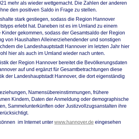
21 mehr als wieder wettgemacht. Die Zahlen der anderen
ohne den positiven Saldo in Frage zu stellen.
shalte stark gestiegen, sodass die Region Hannover
s­typs erlebt hat. Daneben ist es im Umland zu einem
ne Kinder gekommen, sodass der Gesamt­saldo der Region
ng von Haushalten Allein­erziehen­dender und sonstigen
achdem die Landeshauptstadt Hannover im letzten Jahr hier
ohl hier als auch im Umland wieder nach unten.
stik der Region Hannover bereitet die Bevölkerungsdaten
nnover auf und ergänzt für Gesamtbetrach­tungen diese
tik der Landeshauptstadt Hannover, die dort eigenständig
e­ziehungen, Namens­über­ein­stimmungen, frühere
men Kindern, Daten der Anmeldung oder demographische
n, Sammelunterkünften oder Justiz­vollzugs­an­stalten ihre
rücksichtigt.
 können im Internet unter
www.hannover.de
eingesehen