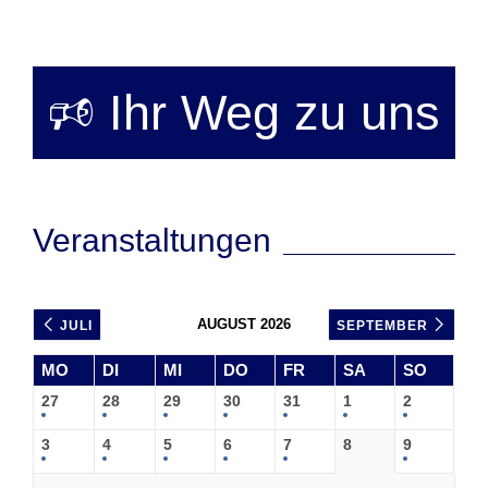
🕫 Ihr Weg zu uns
Veranstaltungen
AUGUST 2026
JULI
SEPTEMBER
MO
DI
MI
DO
FR
SA
SO
27
28
29
30
31
1
2
3
4
5
6
7
8
9