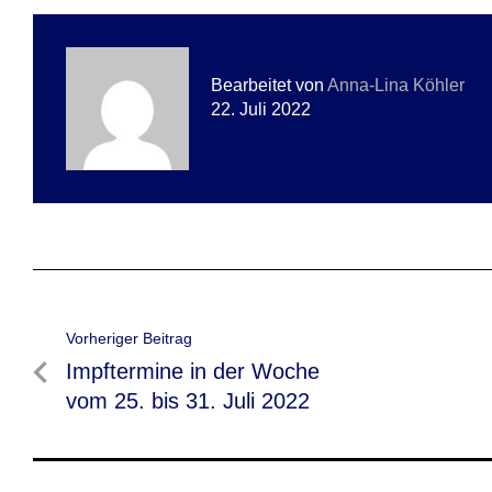
Bearbeitet von
Anna-Lina Köhler
22. Juli 2022
Beitragsnavigation
Vorheriger Beitrag
Vorheriger
Impftermine in der Woche
Beitrag
vom 25. bis 31. Juli 2022