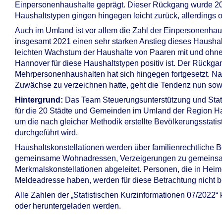
Einpersonenhaushalte geprägt. Dieser Rückgang wurde 20
Haushaltstypen gingen hin­gegen leicht zurück, allerdings 
Auch im Umland ist vor allem die Zahl der Einpersonenhau
insgesamt 2021 einen sehr starken Anstieg dieses Haushalt
leichten Wachstum der Haus­halte von Paaren mit und oh
Hannover für diese Haushaltstypen positiv ist. Der Rückga
Mehrpersonenhaushalten hat sich hingegen fort­gesetzt. N
Zu­wächse zu verzeichnen hatte, geht die Tendenz nun sow
Hintergrund:
Das Team Steuerungsunterstützung und Stati
für die 20 Städte und Gemeinden im Umland der Region Ha
um die nach gleicher Methodik erstellte Bevölkerungsstatis
durchgeführt wird.
Haushaltskonstellationen werden über familienrechtliche B
gemeinsame Wohnadressen, Verzeigerungen zu gemein­sa
Merkmalskonstellationen abgeleitet. Per­sonen, die in Heime
Melde­adresse haben, werden für diese Betrachtung nicht be
Alle Zahlen der „Statistischen Kurzinformationen 07/2022“
oder heruntergeladen werden.