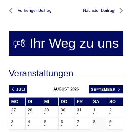
Beitragsnavigation
Vorheriger Beitrag
Nächster Beitrag
Vorheriger
Nächste
Beitrag
Beitrag
🕫 Ihr Weg zu uns
Veranstaltungen
AUGUST 2026
JULI
SEPTEMBER
MO
DI
MI
DO
FR
SA
SO
27
28
29
30
31
1
2
3
4
5
6
7
8
9