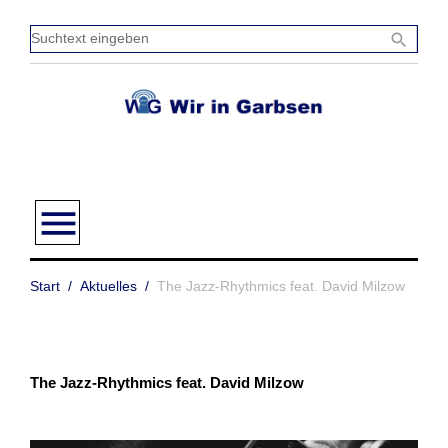
Zum
Inhalt
Sucht
search
springen
einge
menu
Start
/
Aktuelles
/
The Jazz-Rhythmics feat. David Milzow
The Jazz-Rhythmics feat. David Milzow