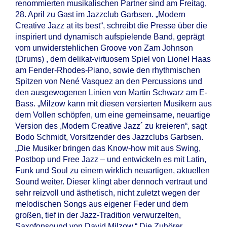
renommierten musikalischen Partner sind am Freitag,
28. April zu Gast im Jazzclub Garbsen. „Modern
Creative Jazz at its best“, schreibt die Presse über die
inspiriert und dynamisch aufspielende Band, geprägt
vom unwiderstehlichen Groove von Zam Johnson
(Drums) , dem delikat-virtuosem Spiel von Lionel Haas
am Fender-Rhodes-Piano, sowie den rhythmischen
Spitzen von Nené Vasquez an den Percussions und
den ausgewogenen Linien von Martin Schwarz am E-
Bass. „Milzow kann mit diesen versierten Musikern aus
dem Vollen schöpfen, um eine gemeinsame, neuartige
Version des ,Modern Creative Jazz´ zu kreieren“, sagt
Bodo Schmidt, Vorsitzender des Jazzclubs Garbsen.
„Die Musiker bringen das Know-how mit aus Swing,
Postbop und Free Jazz – und entwickeln es mit Latin,
Funk und Soul zu einem wirklich neuartigen, aktuellen
Sound weiter. Dieser klingt aber dennoch vertraut und
sehr reizvoll und ästhetisch, nicht zuletzt wegen der
melodischen Songs aus eigener Feder und dem
großen, tief in der Jazz-Tradition verwurzelten,
Saxofonsound von David Milzow.“ Die Zuhörer