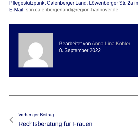
Pflegestützpunkt Calenberger Land, Löwenberger Str. 2a i
E-Mail:
spn.calenbergerland@region-hannover.de
Bearbeitet von
Anna-Lina Köhler
8. September 2022
Beitragsnavigation
Vorheriger Beitrag
Vorheriger
Rechtsberatung für Frauen
Beitrag