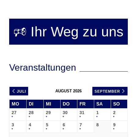
🕫 Ihr Weg zu uns
Veranstaltungen
AUGUST 2026
JULI
SEPTEMBER
MO
DI
MI
DO
FR
SA
SO
27
28
29
30
31
1
2
3
4
5
6
7
8
9