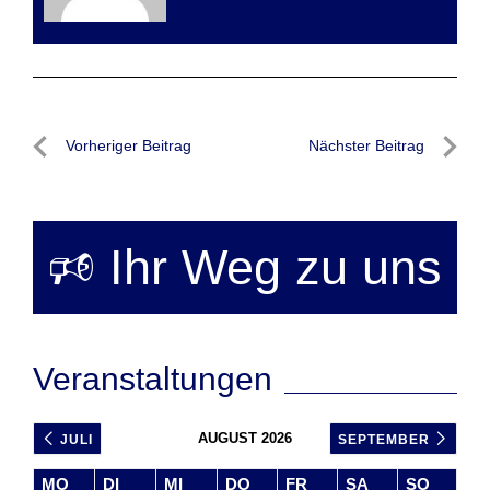
Beitragsnavigation
Vorheriger Beitrag
Nächster Beitrag
Vorheriger
Nächste
Beitrag
Beitrag
🕫 Ihr Weg zu uns
Veranstaltungen
AUGUST 2026
JULI
SEPTEMBER
MO
DI
MI
DO
FR
SA
SO