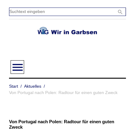
Zum
Inhalt
Sucht
search
springen
einge
menu
Start
/
Aktuelles
/
Von Portugal nach Polen: Radtour für einen guten Zweck
Von Portugal nach Polen: Radtour für einen guten
Zweck