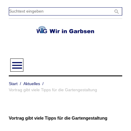
Zum
Inhalt
Sucht
search
springen
einge
menu
Start
/
Aktuelles
/
Vortrag gibt viele Tipps für die Gartengestaltung
Vortrag gibt viele Tipps für die Gartengestaltung