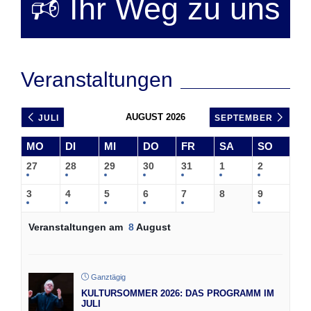
🕫 Ihr Weg zu uns
Veranstaltungen
AUGUST 2026
JULI
SEPTEMBER
MO
DI
MI
DO
FR
SA
SO
27
28
29
30
31
1
2
3
4
5
6
7
8
9
Veranstaltungen am
8
August
Ganztägig
KULTURSOMMER 2026: DAS PROGRAMM IM
JULI