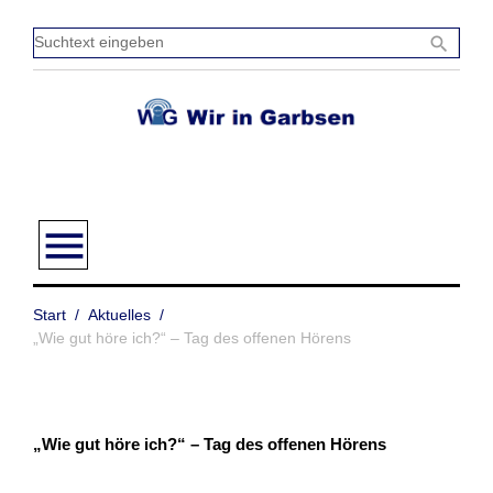
Zum
Inhalt
Sucht
search
springen
einge
menu
Start
/
Aktuelles
/
„Wie gut höre ich?“ – Tag des offenen Hörens
„Wie gut höre ich?“ – Tag des offenen Hörens