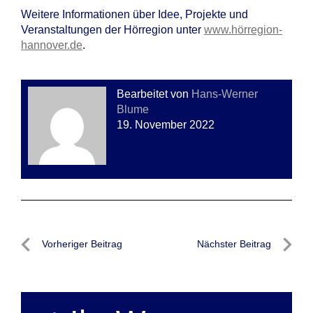
Weitere Informationen über Idee, Projekte und
Veranstaltungen der Hörregion unter
www.hörregion-
hannover.de
.
Bearbeitet von
Hans-Werner
Blume
19. November 2022
Beitragsnavigation
Vorheriger Beitrag
Nächster Beitrag
Vorheriger
Nächste
Beitrag
Beitrag