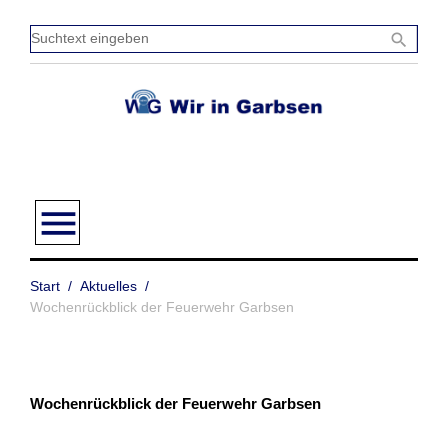
Zum
Inhalt
Sucht
search
springen
einge
menu
Start
/
Aktuelles
/
Wochenrückblick der Feuerwehr Garbsen
Wochenrückblick der Feuerwehr Garbsen