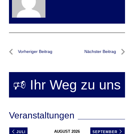
Beitragsnavigation
Vorheriger Beitrag
Nächster Beitrag
Vorheriger
Nächste
Beitrag
Beitrag
🕫 Ihr Weg zu uns
Veranstaltungen
AUGUST 2026
JULI
SEPTEMBER