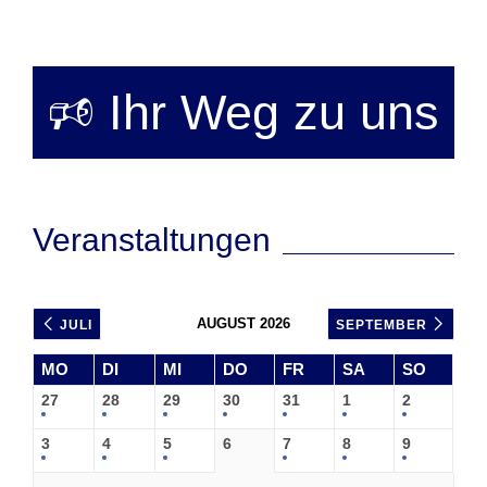
🕫 Ihr Weg zu uns
Veranstaltungen
AUGUST 2026
JULI
SEPTEMBER
MO
DI
MI
DO
FR
SA
SO
27
28
29
30
31
1
2
3
4
5
6
7
8
9