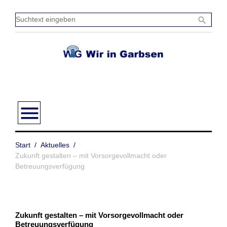
Zum
Inhalt
Sucht
search
springen
einge
menu
Start
/
Aktuelles
/
Zukunft gestalten – mit Vorsorgevollmacht oder
Betreuungsverfügung
Zukunft gestalten – mit Vorsorgevollmacht oder
Betreuungsverfügung