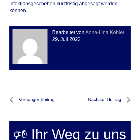
Infektionsgeschehen kurzfristig abgesagt werden
können.
Bearbeitet von
Anna-Lina Köhler
29. Juli 2022
Beitragsnavigation
Vorheriger Beitrag
Nächster Beitrag
Vorheriger
Nächste
Beitrag
Beitrag
🕫 Ihr Weg zu uns