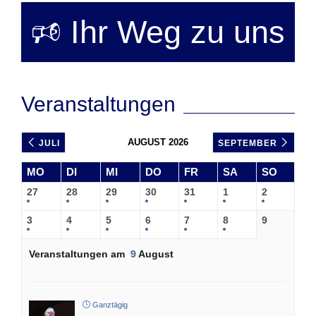
🕫 Ihr Weg zu uns
Veranstaltungen
AUGUST 2026
JULI
SEPTEMBER
MO
DI
MI
DO
FR
SA
SO
27
28
29
30
31
1
2
3
4
5
6
7
8
9
Veranstaltungen am
9
August
Ganztägig