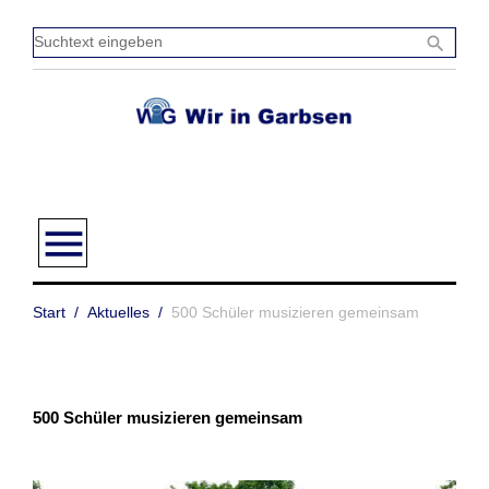
Zum
Inhalt
Sucht
search
springen
einge
menu
Start
/
Aktuelles
/
500 Schüler musizieren gemeinsam
500 Schüler musizieren gemeinsam