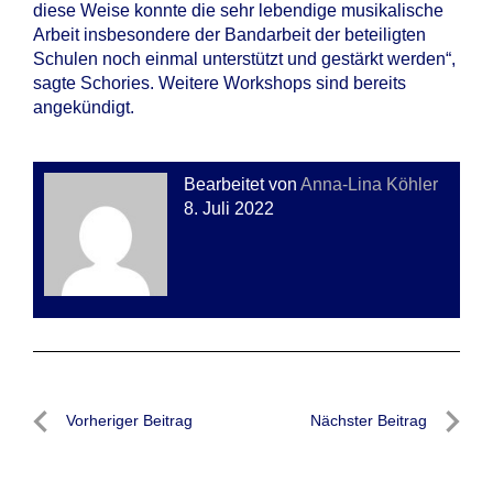
diese Weise konnte die sehr lebendige musikalische
Arbeit insbesondere der Bandarbeit der beteiligten
Schulen noch einmal unterstützt und gestärkt werden“,
sagte Schories. Weitere Workshops sind bereits
angekündigt.
Bearbeitet von
Anna-Lina Köhler
8. Juli 2022
Beitragsnavigation
Vorheriger Beitrag
Nächster Beitrag
Vorheriger
Nächste
Beitrag
Beitrag