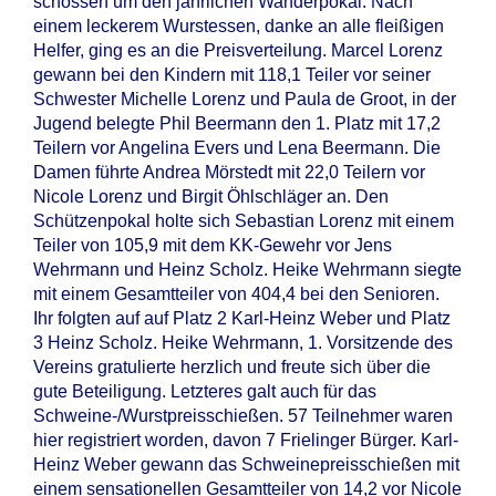
schossen um den jährlichen Wanderpokal. Nach
einem leckerem Wurstessen, danke an alle fleißigen
Helfer, ging es an die Preisverteilung. Marcel Lorenz
gewann bei den Kindern mit 118,1 Teiler vor seiner
Schwester Michelle Lorenz und Paula de Groot, in der
Jugend belegte Phil Beermann den 1. Platz mit 17,2
Teilern vor Angelina Evers und Lena Beermann. Die
Damen führte Andrea Mörstedt mit 22,0 Teilern vor
Nicole Lorenz und Birgit Öhlschläger an. Den
Schützenpokal holte sich Sebastian Lorenz mit einem
Teiler von 105,9 mit dem KK-Gewehr vor Jens
Wehrmann und Heinz Scholz. Heike Wehrmann siegte
mit einem Gesamtteiler von 404,4 bei den Senioren.
Ihr folgten auf auf Platz 2 Karl-Heinz Weber und Platz
3 Heinz Scholz. Heike Wehrmann, 1. Vorsitzende des
Vereins gratulierte herzlich und freute sich über die
gute Beteiligung. Letzteres galt auch für das
Schweine-/Wurstpreisschießen. 57 Teilnehmer waren
hier registriert worden, davon 7 Frielinger Bürger. Karl-
Heinz Weber gewann das Schweinepreisschießen mit
einem sensationellen Gesamtteiler von 14,2 vor Nicole