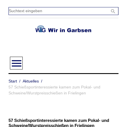
Zum
Inhalt
Sucht
search
springen
einge
menu
Start
/
Aktuelles
/
57 Schießsportinteressierte kamen zum Pokal- und
Schweine/Wurstpreisschießen in Frielingen
57 Schießsportinteressierte kamen zum Pokal- und
Schweine/Wurstpreisschießen in Frielingen