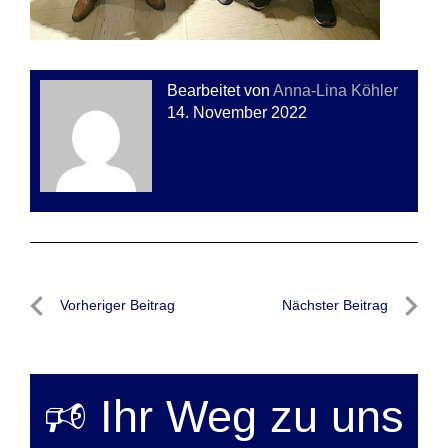
Bearbeitet von
Anna-Lina Köhler
14. November 2022
Beitragsnavigation
Vorheriger Beitrag
Nächster Beitrag
Vorheriger
Nächste
Beitrag
Beitrag
🕫 Ihr Weg zu uns