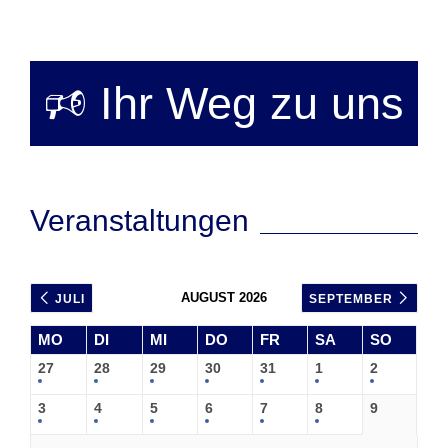
🕫 Ihr Weg zu uns
Veranstaltungen
AUGUST 2026
JULI
SEPTEMBER
MO
DI
MI
DO
FR
SA
SO
27
28
29
30
31
1
2
3
4
5
6
7
8
9