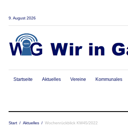
Zum
Inhalt
springen
9. August 2026
Startseite
Aktuelles
Vereine
Kommunales
Start
/
Aktuelles
/
Wochenrückblick KW45/2022