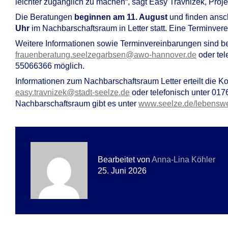
leichter zugänglich zu machen“, sagt Easy Travnizek, Proj
Die Beratungen
beginnen am 11. August
und finden ansc
Uhr
im Nachbarschaftsraum in Letter statt. Eine Terminvere
Weitere Informationen sowie Terminvereinbarungen sind 
frauenberatung.seelzegarbsen@awo-hannover.de
oder te
55066366 möglich.
Informationen zum Nachbarschaftsraum Letter erteilt die Ko
easy.travnizek@stadt-seelze.de
oder telefonisch unter 017
Nachbarschaftsraum gibt es unter
www.seelze.de/lebenswert
Bearbeitet von
Anna-Lina Köhler
25. Juni 2026