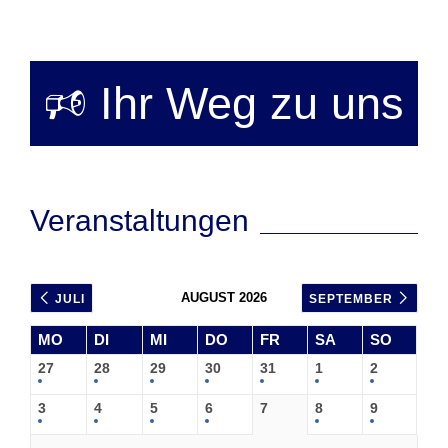
🕫 Ihr Weg zu uns
Veranstaltungen
AUGUST 2026
JULI
SEPTEMBER
MO
DI
MI
DO
FR
SA
SO
27
28
29
30
31
1
2
3
4
5
6
7
8
9