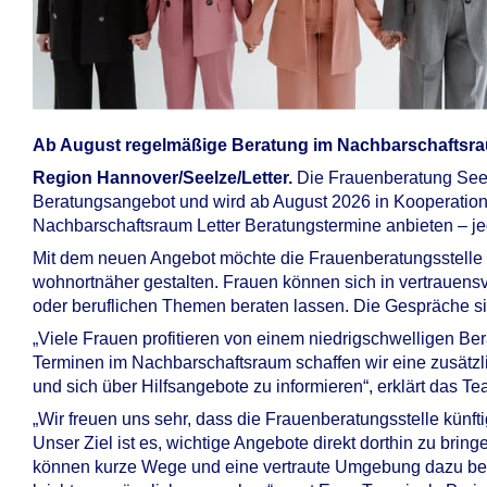
Ab August regelmäßige Beratung im Nachbarschaftsra
Region Hannover/Seelze/Letter.
Die Frauenberatung Seel
Beratungsangebot und wird ab August 2026 in Kooperation
Nachbarschaftsraum Letter Beratungstermine anbieten – j
Mit dem neuen Angebot möchte die Frauenberatungsstelle
wohnortnäher gestalten. Frauen können sich in vertrauensv
oder beruflichen Themen beraten lassen. Die Gespräche s
„Viele Frauen profitieren von einem niedrigschwelligen Be
Terminen im Nachbarschaftsraum schaffen wir eine zusätzl
und sich über Hilfsangebote zu informieren“, erklärt das T
„Wir freuen uns sehr, dass die Frauenberatungsstelle künft
Unser Ziel ist es, wichtige Angebote direkt dorthin zu br
können kurze Wege und eine vertraute Umgebung dazu be