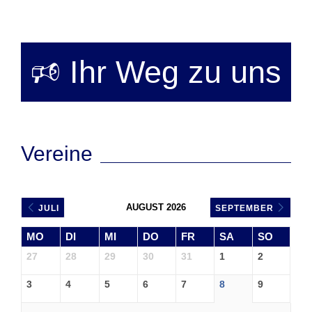
🕫 Ihr Weg zu uns
Vereine
AUGUST 2026
JULI
SEPTEMBER
MO
DI
MI
DO
FR
SA
SO
27
28
29
30
31
1
2
3
4
5
6
7
8
9