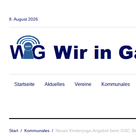
Zum
Inhalt
springen
8. August 2026
Startseite
Aktuelles
Vereine
Kommunales
Start
/
Kommunales
/
Neues Kinderyoga-Angebot beim GSC: Be