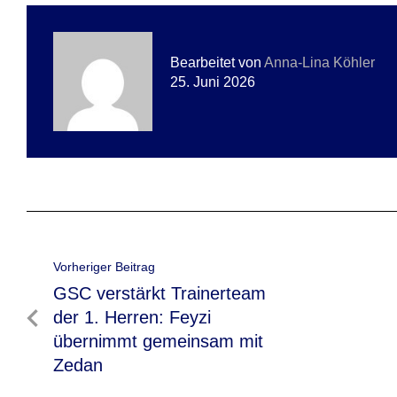
Bearbeitet von
Anna-Lina Köhler
25. Juni 2026
Beitragsnavigation
Vorheriger Beitrag
Vorheriger
GSC verstärkt Trainerteam
Beitrag
der 1. Herren: Feyzi
übernimmt gemeinsam mit
Zedan