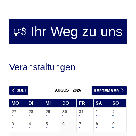
🕫 Ihr Weg zu uns
Veranstaltungen
AUGUST 2026
JULI
SEPTEMBER
MO
DI
MI
DO
FR
SA
SO
27
28
29
30
31
1
2
3
4
5
6
7
8
9