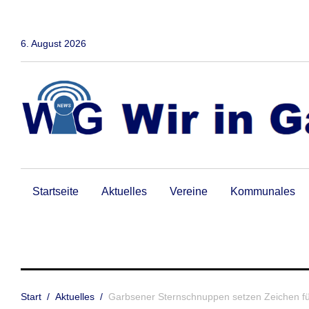
Zum
Inhalt
springen
6. August 2026
Startseite
Aktuelles
Vereine
Kommunales
Start
/
Aktuelles
/
Garbsener Sternschnuppen setzen Zeichen f