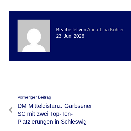
Bearbeitet von
Anna-Lina Köhler
23. Juni 2026
Beitragsnavigation
Vorheriger Beitrag
Vorheriger
DM Mitteldistanz: Garbsener
Beitrag
SC mit zwei Top-Ten-
Platzierungen in Schleswig