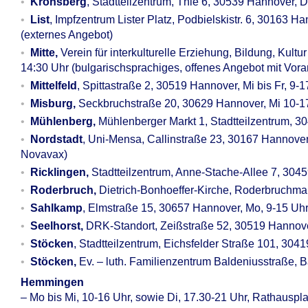
Kronsberg
, Stadtteilzentrum, Thie 6, 30539 Hannover, D
List
, Impfzentrum Lister Platz, Podbielskistr. 6, 30163 H
(externes Angebot)
Mitte,
Verein für interkulturelle Erziehung, Bildung, Kult
14:30 Uhr (bulgarischsprachiges, offenes Angebot mit Vo
Mittelfeld
, Spittastraße 2, 30519 Hannover, Mi bis Fr, 9-1
Misburg,
Seckbruchstraße 20, 30629 Hannover, Mi 10-1
Mühlenberg,
Mühlenberger Markt 1, Stadtteilzentrum, 3
Nordstadt
, Uni-Mensa, Callinstraße 23, 30167 Hannover,
Novavax)
Ricklingen,
Stadtteilzentrum, Anne-Stache-Allee 7, 304
Roderbruch,
Dietrich-Bonhoeffer-Kirche, Roderbruchmar
Sahlkamp
, Elmstraße 15, 30657 Hannover, Mo, 9-15 Uhr,
Seelhorst,
DRK-Standort, Zeißstraße 52, 30519 Hannove
Stöcken
, Stadtteilzentrum, Eichsfelder Straße 101, 3041
Stöcken,
Ev. – luth. Familienzentrum Baldeniusstraße, 
Hemmingen
– Mo bis Mi, 10-16 Uhr, sowie Di, 17.30-21 Uhr, Rathausp