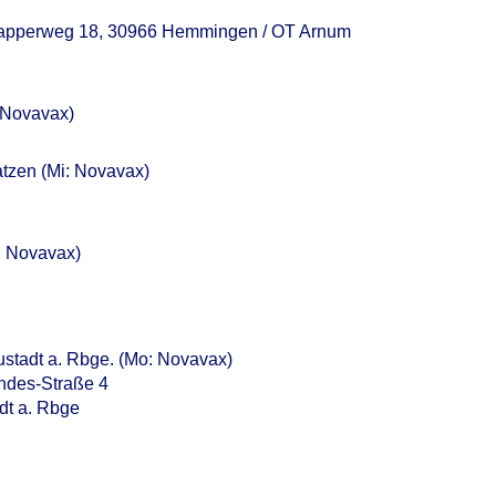
apperweg 18, 30966 Hemmingen / OT Arnum
: Novavax)
atzen (Mi: Novavax)
: Novavax)
ustadt a. Rbge. (Mo: Novavax)
ndes-Straße 4
dt a. Rbge