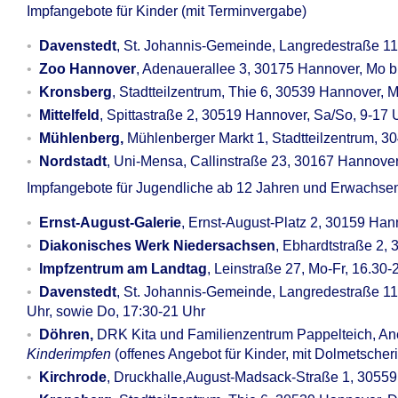
Impfangebote für Kinder (mit Terminvergabe)
Davenstedt
, St. Johannis-Gemeinde, Langredestraße 11
Zoo Hannover
, Adenauerallee 3, 30175 Hannover, Mo bi
Kronsberg
, Stadtteilzentrum, Thie 6, 30539 Hannover, 
Mittelfeld
, Spittastraße 2, 30519 Hannover, Sa/So, 9-17 
Mühlenberg,
Mühlenberger Markt 1, Stadtteilzentrum, 3
Nordstadt
, Uni-Mensa, Callinstraße 23, 30167 Hannove
Impfangebote für Jugendliche ab 12 Jahren und Erwachse
Ernst-August-Galerie
, Ernst-August-Platz 2, 30159 Han
Diakonisches Werk Niedersachsen
, Ebhardtstraße 2, 
Impfzentrum am Landtag
, Leinstraße 27, Mo-Fr, 16.30
Davenstedt
, St. Johannis-Gemeinde, Langredestraße 11
Uhr, sowie Do, 17:30-21 Uhr
Döhren,
DRK Kita und Familienzentrum Pappelteich, An
Kinderimpfen
(offenes Angebot für Kinder, mit Dolmetscher
Kirchrode
, Druckhalle,August-Madsack-Straße 1, 30559