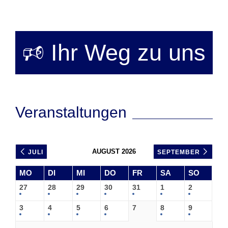
🕫 Ihr Weg zu uns
Veranstaltungen
AUGUST 2026
JULI
SEPTEMBER
MO
DI
MI
DO
FR
SA
SO
27
28
29
30
31
1
2
3
4
5
6
7
8
9