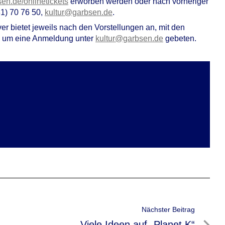
n.de/onlinetickets
erworben werden oder nach vorheriger
31) 70 76 50,
kultur@garbsen.de
.
r bietet jeweils nach den Vorstellungen an, mit den
d um eine Anmeldung unter
kultur@garbsen.de
gebeten.
Nächster Beitrag
Nächster
Viele Ideen auf „Planet K“