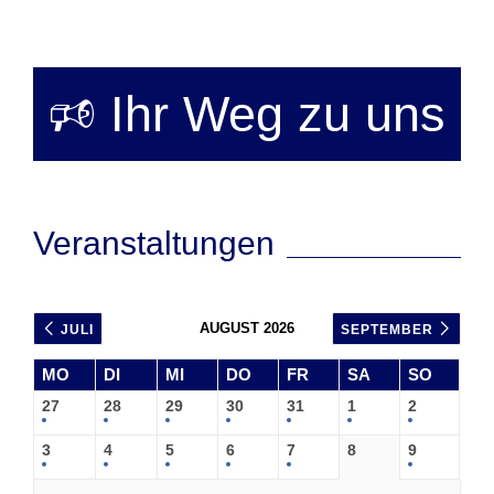
🕫 Ihr Weg zu uns
Veranstaltungen
AUGUST 2026
JULI
SEPTEMBER
MO
DI
MI
DO
FR
SA
SO
27
28
29
30
31
1
2
3
4
5
6
7
8
9