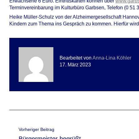
Erwachsene 6 Euro. Eintrittskarten können über
www.garbse
Terminvereinbarung im Kulturbüro Garbsen, Telefon (0 51 
Heike Müller-Schulz von der Alzheimergesellschaft Hannove
Kindern zum Thema ins Gespräch zu kommen. Hierfür wir
Bearbeitet von
Anna-Lina Köhler
17. März 2023
Beitragsnavigation
Vorheriger Beitrag
Vorheriger
Bürgermeister begrüßt