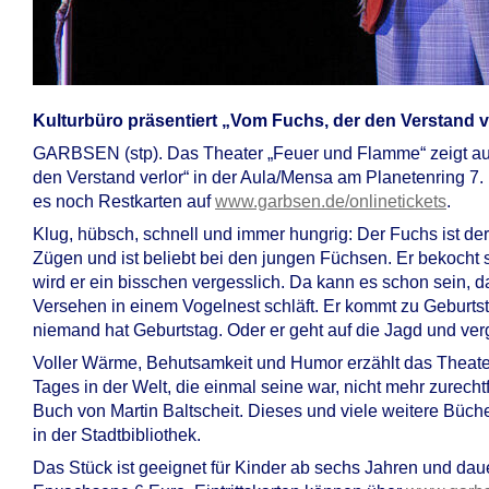
Kulturbüro präsentiert „Vom Fuchs, der den Verstand v
GARBSEN (stp). Das Theater „Feuer und Flamme“ zeigt auf
den Verstand verlor“ in der Aula/Mensa am Planetenring 7. 
es noch Restkarten auf
www.garbsen.de/onlinetickets
.
Klug, hübsch, schnell und immer hungrig: Der Fuchs ist de
Zügen und ist beliebt bei den jungen Füchsen. Er bekocht s
wird er ein bisschen vergesslich. Da kann es schon sein, 
Versehen in einem Vogelnest schläft. Er kommt zu Geburt
niemand hat Geburtstag. Oder er geht auf die Jagd und ver
Voller Wärme, Behutsamkeit und Humor erzählt das Theater
Tages in der Welt, die einmal seine war, nicht mehr zurech
Buch von Martin Baltscheit. Dieses und viele weitere Büc
in der Stadtbibliothek.
Das Stück ist geeignet für Kinder ab sechs Jahren und dauert