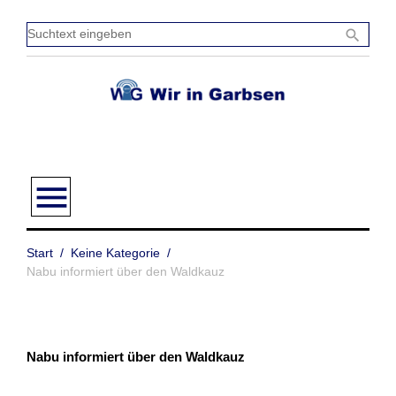
Zum
Inhalt
Sucht
search
springen
einge
menu
Start
/
Keine Kategorie
/
Nabu informiert über den Waldkauz
Nabu informiert über den Waldkauz