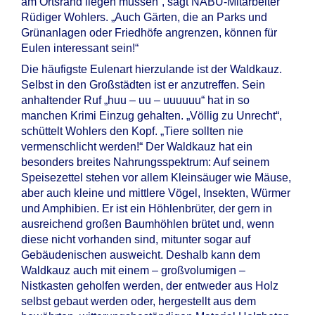
am Ortsrand liegen müssen“, sagt NABU-Mitarbeiter
Rüdiger Wohlers. „Auch Gärten, die an Parks und
Grünanlagen oder Friedhöfe angrenzen, können für
Eulen interessant sein!“
Die häufigste Eulenart hierzulande ist der Waldkauz.
Selbst in den Großstädten ist er anzutreffen. Sein
anhaltender Ruf „huu – uu – uuuuuu“ hat in so
manchen Krimi Einzug gehalten. „Völlig zu Unrecht“,
schüttelt Wohlers den Kopf. „Tiere sollten nie
vermenschlicht werden!“ Der Waldkauz hat ein
besonders breites Nahrungsspektrum: Auf seinem
Speisezettel stehen vor allem Kleinsäuger wie Mäuse,
aber auch kleine und mittlere Vögel, Insekten, Würmer
und Amphibien. Er ist ein Höhlenbrüter, der gern in
ausreichend großen Baumhöhlen brütet und, wenn
diese nicht vorhanden sind, mitunter sogar auf
Gebäudenischen ausweicht. Deshalb kann dem
Waldkauz auch mit einem – großvolumigen –
Nistkasten geholfen werden, der entweder aus Holz
selbst gebaut werden oder, hergestellt aus dem