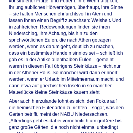
konstruierter Flügel und Federn, ihre Wehrhaftigkeit,
ihr unglaubliches Hörvermögen, überhaupt, ihre Sinne
– sie halten Menschen ehrfurchtsvoll in Atem und
lassen ihnen einen Begriff zuwachsen: Weisheit. Und
in zahlreichen Redewendungen finden sie ihren
Niederschlag, ihre Achtung, bis hin zu den
sprichwörtlichen Eulen, die nach Athen getragen
werden, wenn es darum geht, deutlich zu machen,
dass ein bestimmtes Handeln sinnlos sei – schließlich
gab es in der Antike allenthalben Eulen – gemeint
waren in diesem Fall übrigens Steinkäuze – nicht nur
in der Athener Polis. So mancher wird darin erinnert
werden, wenn er Urlaub im Mittelmeerraum macht, und
dann etwa auf griechischen Inseln in so mancher
Mauerlücke kleine Steinkäuze kauern sieht.
Aber auch hierzulande lohnt es sich, den Fokus auf
die heimischen Eulenarten zu richten – sogar, was den
Garten betrifft, meint der NABU Niedersachsen.
„Allerdings geht es dabei vornehmlich um größere bis
ganz große Gärten, die noch nicht einmal unbedingt