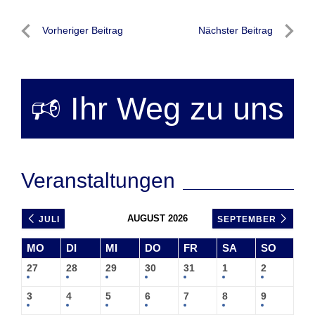
Beitragsnavigation
Vorheriger Beitrag
Nächster Beitrag
Vorheriger
Nächste
Beitrag
Beitrag
🕫 Ihr Weg zu uns
Veranstaltungen
AUGUST 2026
JULI
SEPTEMBER
MO
DI
MI
DO
FR
SA
SO
27
28
29
30
31
1
2
3
4
5
6
7
8
9