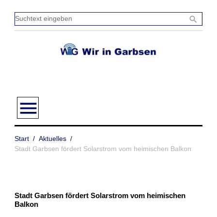
Zum
Inhalt
Sucht
search
springen
einge
menu
Start
/
Aktuelles
/
Stadt Garbsen fördert Solarstrom vom heimischen Balkon
Stadt Garbsen fördert Solarstrom vom heimischen
Balkon