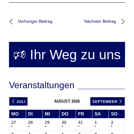
Beitragsnavigation
Vorheriger Beitrag
Nächster Beitrag
Vorheriger
Nächste
Beitrag
Beitrag
🕫 Ihr Weg zu uns
Veranstaltungen
AUGUST 2026
JULI
SEPTEMBER
MO
DI
MI
DO
FR
SA
SO
27
28
29
30
31
1
2