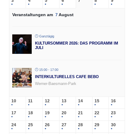
3
4
5
6
7
8
9
Veranstaltungen am
7
August
Ganztägig
KULTURSOMMER 2026: DAS PROGRAMM IM
JULI
15:00 - 17:00
INTERKULTURELLES CAFE BEBO
Werner-Baesmann-Park
10
11
12
13
14
15
16
17
18
19
20
21
22
23
24
25
26
27
28
29
30