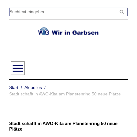
Zum
Inhalt
Sucht
search
springen
einge
menu
Start
/
Aktuelles
/
Stadt schafft in AWO-Kita am Planetenring 50 neue Plätze
Stadt schafft in AWO-Kita am Planetenring 50 neue
Plätze