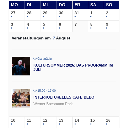
MO
DI
MI
DO
FR
SA
SO
27
28
29
30
31
1
2
3
4
5
6
7
8
9
Veranstaltungen am
7
August
Ganztägig
KULTURSOMMER 2026: DAS PROGRAMM IM
JULI
15:00 - 17:00
INTERKULTURELLES CAFE BEBO
Werner-Baesmann-Park
10
11
12
13
14
15
16