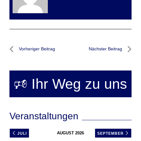
Beitragsnavigation
Vorheriger Beitrag
Nächster Beitrag
Vorheriger
Nächste
Beitrag
Beitrag
🕫 Ihr Weg zu uns
Veranstaltungen
AUGUST 2026
JULI
SEPTEMBER