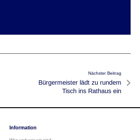
Nächster Beitrag
Nächster
Bürgermeister lädt zu rundem
Beitrag
Tisch ins Rathaus ein
Information
Was und wer wir sind