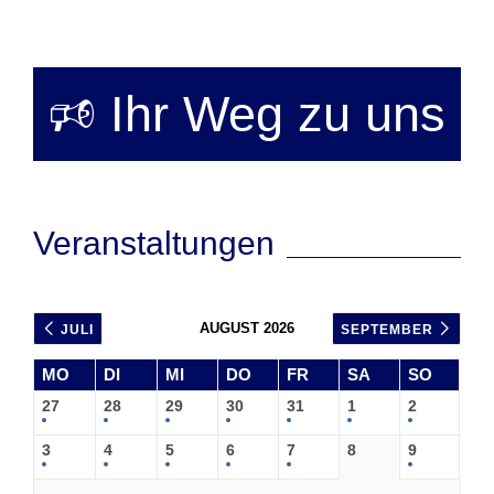
🕫 Ihr Weg zu uns
Veranstaltungen
AUGUST 2026
JULI
SEPTEMBER
MO
DI
MI
DO
FR
SA
SO
27
28
29
30
31
1
2
3
4
5
6
7
8
9