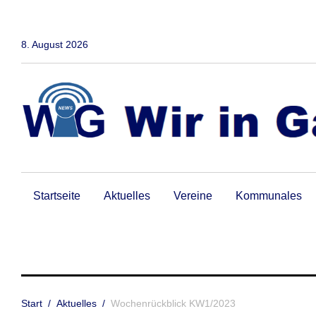
Zum
Inhalt
springen
8. August 2026
Startseite
Aktuelles
Vereine
Kommunales
Start
/
Aktuelles
/
Wochenrückblick KW1/2023