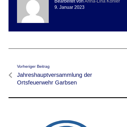
Bearbeitet von
Anna-Lina Köhler
9. Januar 2023
Beitragsnavigation
Vorheriger Beitrag
Vorheriger
Jahreshauptversammlung der
Beitrag
Ortsfeuerwehr Garbsen