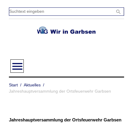
Zum
Inhalt
Sucht
search
springen
einge
menu
Start
/
Aktuelles
/
Jahreshauptversammlung der Ortsfeuerwehr Garbsen
Jahreshauptversammlung der Ortsfeuerwehr Garbsen