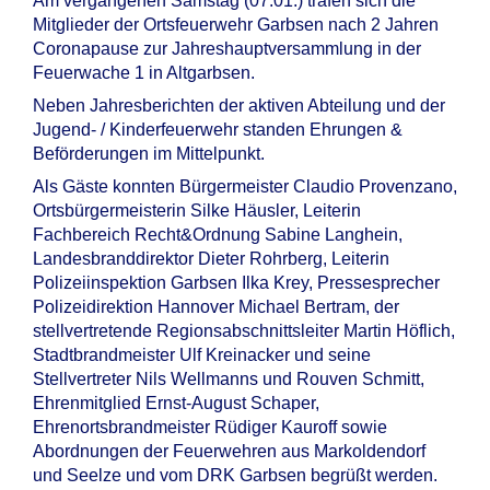
Am vergangenen Samstag (07.01.) trafen sich die
Mitglieder der Ortsfeuerwehr Garbsen nach 2 Jahren
Coronapause zur Jahreshauptversammlung in der
Feuerwache 1 in Altgarbsen.
Neben Jahresberichten der aktiven Abteilung und der
Jugend- / Kinderfeuerwehr standen Ehrungen &
Beförderungen im Mittelpunkt.
Als Gäste konnten Bürgermeister Claudio Provenzano,
Ortsbürgermeisterin Silke Häusler, Leiterin
Fachbereich Recht&Ordnung Sabine Langhein,
Landesbranddirektor Dieter Rohrberg, Leiterin
Polizeiinspektion Garbsen Ilka Krey, Pressesprecher
Polizeidirektion Hannover Michael Bertram, der
stellvertretende Regionsabschnittsleiter Martin Höflich,
Stadtbrandmeister Ulf Kreinacker und seine
Stellvertreter Nils Wellmanns und Rouven Schmitt,
Ehrenmitglied Ernst-August Schaper,
Ehrenortsbrandmeister Rüdiger Kauroff sowie
Abordnungen der Feuerwehren aus Markoldendorf
und Seelze und vom DRK Garbsen begrüßt werden.