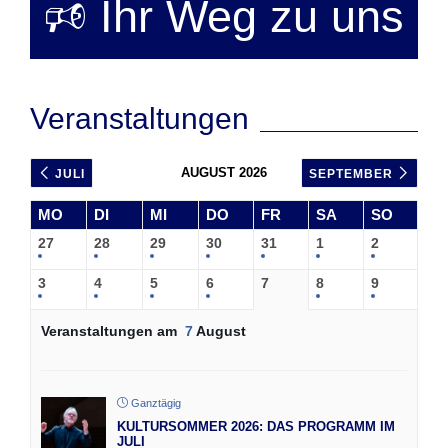
🕫 Ihr Weg zu uns
Veranstaltungen
AUGUST 2026
JULI
SEPTEMBER
MO
DI
MI
DO
FR
SA
SO
27
28
29
30
31
1
2
3
4
5
6
7
8
9
Veranstaltungen am
7
August
Ganztägig
KULTURSOMMER 2026: DAS PROGRAMM IM
JULI