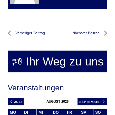
Beitragsnavigation
Vorheriger Beitrag
Nächster Beitrag
Vorheriger
Nächste
Beitrag
Beitrag
🕫 Ihr Weg zu uns
Veranstaltungen
AUGUST 2026
JULI
SEPTEMBER
MO
DI
MI
DO
FR
SA
SO