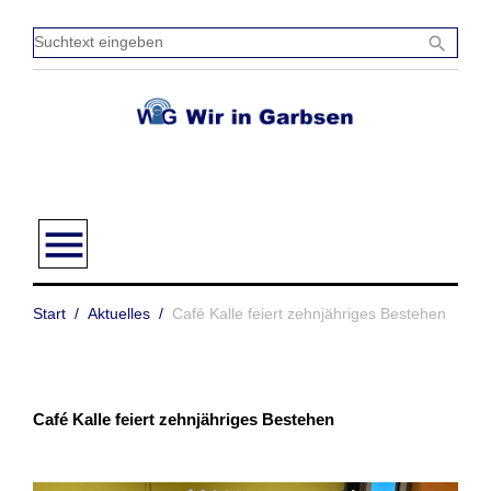
Zum
Inhalt
Sucht
search
springen
einge
menu
Start
/
Aktuelles
/
Café Kalle feiert zehnjähriges Bestehen
Café Kalle feiert zehnjähriges Bestehen