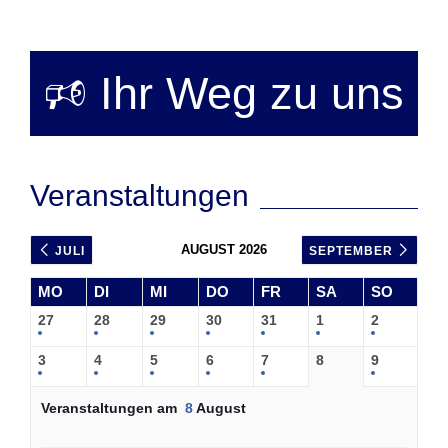
Vorheriger
Nächste
Beitrag
Beitrag
🕫 Ihr Weg zu uns
Veranstaltungen
AUGUST 2026
JULI
SEPTEMBER
MO
DI
MI
DO
FR
SA
SO
27
28
29
30
31
1
2
3
4
5
6
7
8
9
Veranstaltungen am
8
August