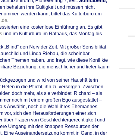
Schulzentrum I, Planetenring 7, fest:
Sonnabend,
en behalten ihre Gültigkeit und müssen nicht
genommen werden kann, bittet das Kulturbüro um
.de
.
essierten eine kostenlose Einführung an. Es gibt
s
und im Kulturbüro im Rathaus, das Montag bis
k „Blind“ den Nerv der Zeit. Mit großer Sensibilität
 Hauschild und Linda Riebau, die scheinbar
schen Themen haben, und fragt, wie diese Konflikte
iliäre Beziehung, die menschlicher und tiefer kaum
urückgezogen und wird von seiner Haushälterin
r Helen in die Pflicht, ihn zu versorgen. Zwischen
eiden doch mehr, als sie verbindet. Richard – als
 immer noch mit einem großen Ego ausgestattet –
 als Anwältin, noch die Wahl ihres Ehemannes,
hm vor, sich den Herausforderungen einer sich
er über Fragen von Geschlechtergerechtigkeit und
amere Umgang mit den knappen Ressourcen der
rt. Eine Auseinandersetzung kommt in Gang, in der