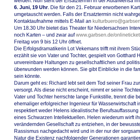
werden. Nun steht der Ersatztermin in der Aula/Mensa im 
6. Juni, 19 Uhr
. Die für den 21. Februar erworbenen Kart
umgetauscht werden. Falls der Ersatztermin nicht wahr
Kontaktaufnahme mittels E-Mail an
kulturbuero@garbsen
Um 18.30 Uhr bietet das Theater für Niedersachsen Inter
noch Karten – und zwar auf
www.garbsen.de/onlineticket
Freitag von 9 bis 12 Uhr öffnet.
Die Erfolgsdramatikerin Lot Vekemans trifft mit ihrem Stüc
erzählt sie von Vater und Tochter, gespielt von Gotthard
unvereinbare Haltungen zu gesellschaftlichen und politi
überwunden werden können. Sie gibt Einblicke in die fam
sein könnte.
Darum geht es: Richard lebt seit dem Tod seiner Frau z
versorgt. Als diese nicht erscheint, nimmt er seine Tochte
Vater und Tochter herrschte lange Funkstille, trennt die b
ehemaliger erfolgreicher Ingenieur für Wasserwirtschaft
respektiert weder Helens idealistische Berufsauffassung
eines Schwarzen Intellektuellen. Helen wiederum wirft i
verändernden Gesellschaft zu entziehen, in der bewusst
Rassismus nachgedacht wird und in der nur der sorgs
Natur die Existenz nachfolgender Generationen garantie