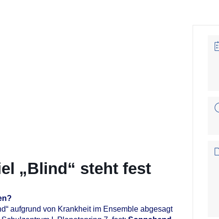
l „Blind“ steht fest
ben?
nd“ aufgrund von Krankheit im Ensemble abgesagt