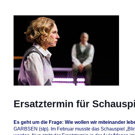
Ersatztermin für Schauspie
Es geht um die Frage: Wie wollen wir miteinander le
GARBSEN (stp). Im Februar musste das Schauspiel „Bli