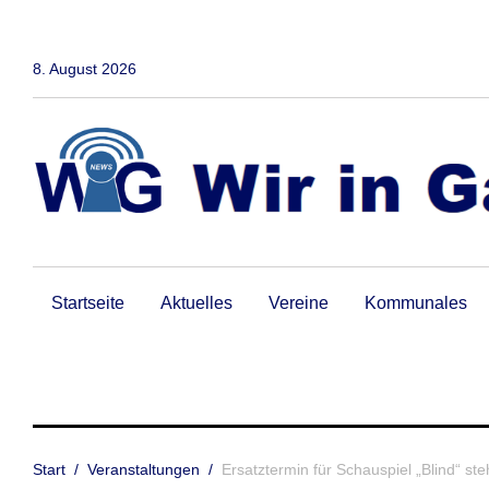
Zum
Inhalt
springen
8. August 2026
Startseite
Aktuelles
Vereine
Kommunales
Start
/
Veranstaltungen
/
Ersatztermin für Schauspiel „Blind“ steh